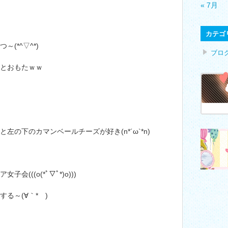
« 7月
カテゴ
(*^▽^*)
ブロ
とおもたｗｗ
の下のカマンベールチーズが好き(n*´ω`*n)
(((o(*ﾟ▽ﾟ*)o)))
る～(∀｀*ゞ)