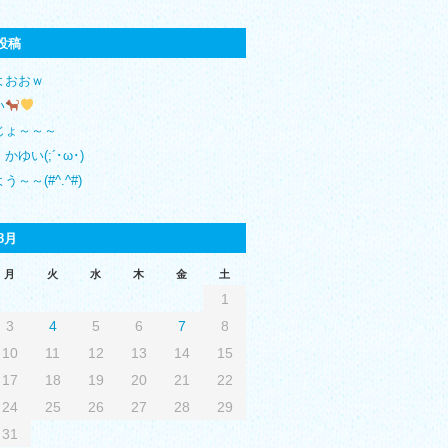
投稿
よおおｗ
い
じょ～～～
かゆい(;´･ω･)
う～～(#^.^#)
8月
月
火
水
木
金
土
1
3
4
5
6
7
8
10
11
12
13
14
15
17
18
19
20
21
22
24
25
26
27
28
29
31