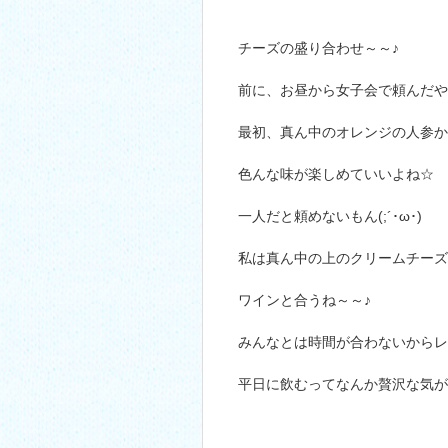
チーズの盛り合わせ～～♪
前に、お昼から女子会で頼んだやつ～
最初、真ん中のオレンジの人参か
色んな味が楽しめていいよね☆
一人だと頼めないもん(;´･ω･)
私は真ん中の上のクリームチーズと左
ワインと合うね～～♪
みんなとは時間が合わないからレア女子会
平日に飲むってなんか贅沢な気がす