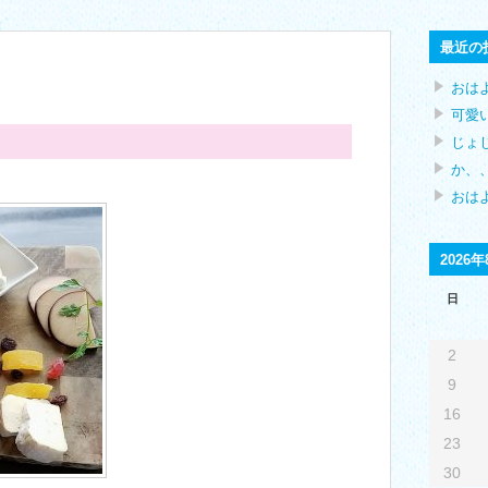
最近の
おは
可愛
じょ
か、、
おはよ
2026年
日
2
9
16
23
30