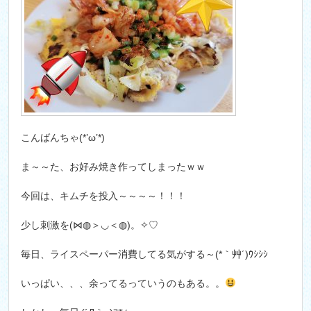
こんばんちゃ(*’ω’*)
ま～～た、お好み焼き作ってしまったｗｗ
今回は、キムチを投入～～～～！！！
少し刺激を(⋈◍＞◡＜◍)。✧♡
毎日、ライスペーパー消費してる気がする～(*｀艸´)ｳｼｼｼ
いっぱい、、、余ってるっていうのもある。。