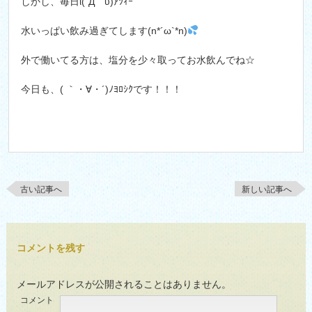
しかし、毎日ι(´Д｀υ)ｱﾂｨｰ
水いっぱい飲み過ぎてします(n*´ω`*n)
外で働いてる方は、塩分を少々取ってお水飲んでね☆
今日も、( ｀・∀・´)ﾉﾖﾛｼｸです！！！
古い記事へ
新しい記事へ
コメントを残す
メールアドレスが公開されることはありません。
コメント