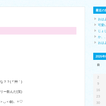
最近の
おは
可愛
じょ
か、、
おはよ
2026年
日
2
？( *´艸｀)
9
16
リー飲んだ(笑)
23
◍＞◡＜◍)。✧♡
30