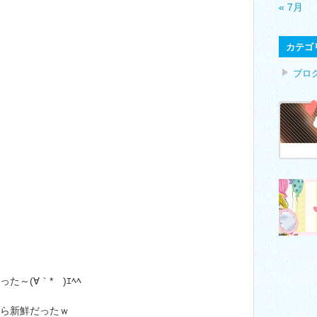
« 7月
カテゴ
ブロ
～(∀｀*ゞ)ｴﾍﾍ
から新鮮だったｗ