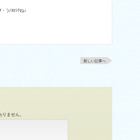
)ﾉﾖﾛｼｸね♪
新しい記事へ
ありません。