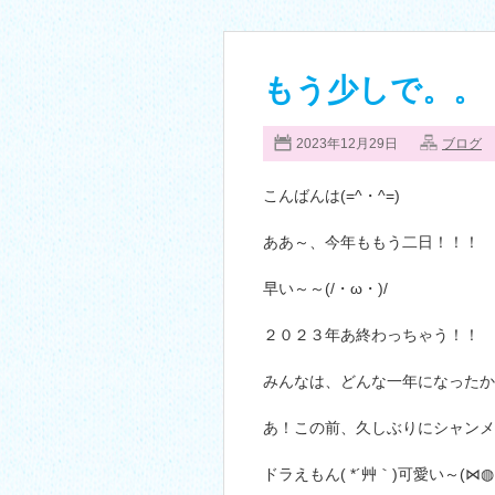
もう少しで。。
2023年12月29日
ブログ
こんばんは(=^・^=)
ああ～、今年ももう二日！！！
早い～～(/・ω・)/
２０２３年あ終わっちゃう！！
みんなは、どんな一年になったかな？
あ！この前、久しぶりにシャンメ
ドラえもん( *´艸｀)可愛い～(⋈