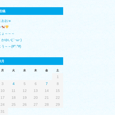
投稿
よおおｗ
い
じょ～～～
かゆい(;´･ω･)
う～～(#^.^#)
8月
月
火
水
木
金
土
1
3
4
5
6
7
8
10
11
12
13
14
15
17
18
19
20
21
22
24
25
26
27
28
29
31