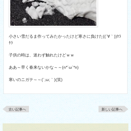
小さい雪だるま作ってみたかったけど寒さに負けた((´∀｀))ｹﾗ
ｹﾗ
子供の時は、迷わず触れたけどｗｗ
ああ～早く春来ないかな～～(n*´ω`*n)
寒いのニガテ～～(´;ω;｀)(笑)
古い記事へ
新しい記事へ