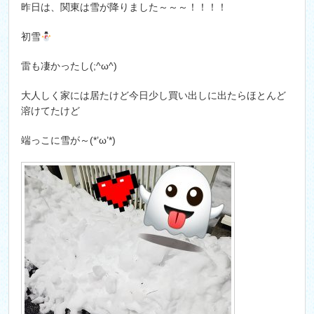
昨日は、関東は雪が降りました～～～！！！！
初雪
雷も凄かったし(;^ω^)
大人しく家には居たけど今日少し買い出しに出たらほとんど
溶けてたけど
端っこに雪が～(*’ω’*)