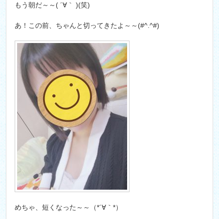
もう朝だ～～( ´∀｀ )(笑)
あ！この前、ちゃんと切ってきたよ～～(#^.^#)
めちゃ、短くなった～～（*´∀｀*）