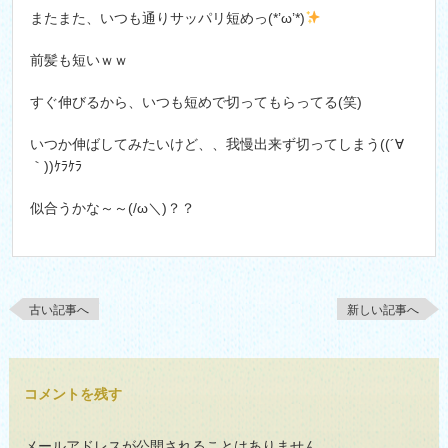
またまた、いつも通りサッパリ短めっ(*’ω’*)
前髪も短いｗｗ
すぐ伸びるから、いつも短めで切ってもらってる(笑)
いつか伸ばしてみたいけど、、我慢出来ず切ってしまう((´∀
｀))ｹﾗｹﾗ
似合うかな～～(/ω＼)？？
古い記事へ
新しい記事へ
コメントを残す
メールアドレスが公開されることはありません。