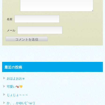
名前
メール
最近の投稿
おはよおおｗ
可愛い
じょじょ～～～
か、、かゆい(;´･ω･)