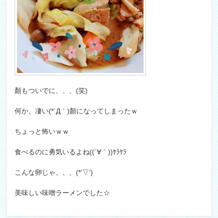
顏もついでに、、、(笑)
何か、凄い(*´Д｀)顏になってしまったｗ
ちょっと怖いｗｗ
食べるのに勇気いるよね((´∀｀))ｹﾗｹﾗ
こんな卵じゃ、、、(*’▽’)
美味しい味噌ラーメンでした☆