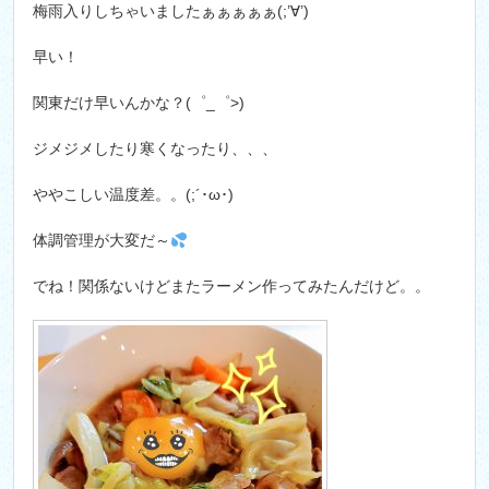
梅雨入りしちゃいましたぁぁぁぁぁ(;’∀’)
早い！
関東だけ早いんかな？(゜_゜>)
ジメジメしたり寒くなったり、、、
ややこしい温度差。。(;´･ω･)
体調管理が大変だ～
でね！関係ないけどまたラーメン作ってみたんだけど。。