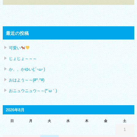
最近の投稿
可愛い
じょじょ～～～
か、、かゆい(;´･ω･)
おはよう～～(#^.^#)
おニュウニュウ～～(*´ω｀)
2026年8月
日
月
火
水
木
金
土
1