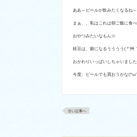
ああ～ビールが飲みたくなるね～
まぁ、、私はこれは朝ご飯に食べたん
おやつみたいなもん☆
枝豆は、癖になるうううう( *´艸｀
おかわりいっぱいしちゃいました
今度、ビールでも買おうかな(*’ω’*
古い記事へ