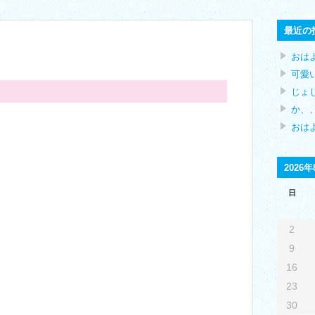
最近の
おは
可愛
じょ
か、、
おはよ
2026年
日
2
9
16
23
30