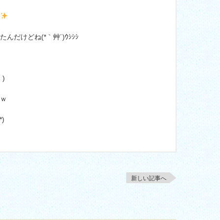
だけどね(*｀艸´)ｳｼｼｼ
)
ｗ
)
新しい記事へ