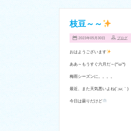
枝豆～～
2023年05月30日
ブログ
おはようございます
ああ～もうすぐ六月だ～(*’ω’*)
梅雨シーズンに。。。。
最近、また天気悪いよね(´;ω;｀)
今日は曇りだけど