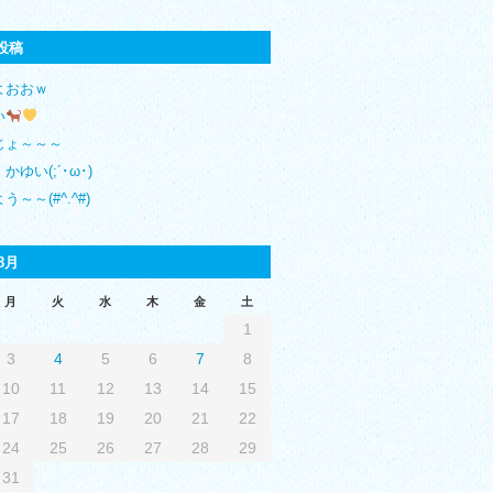
投稿
よおおｗ
い
じょ～～～
かゆい(;´･ω･)
う～～(#^.^#)
8月
月
火
水
木
金
土
1
3
4
5
6
7
8
10
11
12
13
14
15
17
18
19
20
21
22
24
25
26
27
28
29
31