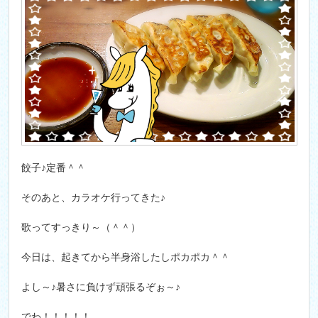
餃子♪定番＾＾
そのあと、カラオケ行ってきた♪
歌ってすっきり～（＾＾）
今日は、起きてから半身浴したしポカポカ＾＾
よし～♪暑さに負けず頑張るぞぉ～♪
でわ！！！！！