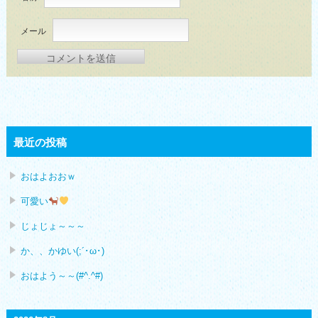
メール
最近の投稿
おはよおおｗ
可愛い
じょじょ～～～
か、、かゆい(;´･ω･)
おはよう～～(#^.^#)