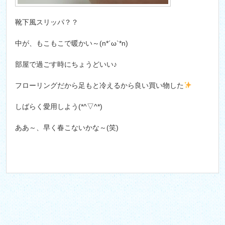
靴下風スリッパ？？
中が、もこもこで暖かい～(n*´ω`*n)
部屋で過ごす時にちょうどいい♪
フローリングだから足もと冷えるから良い買い物した
しばらく愛用しよう(*^▽^*)
ああ～、早く春こないかな～(笑)