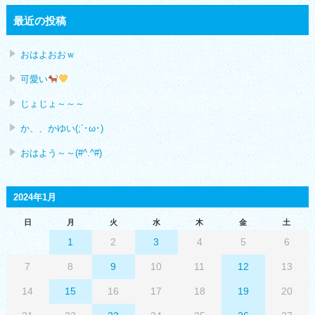
最近の投稿
おはよおおｗ
可愛い
じょじょ～～～
か、、かゆい(;´･ω･)
おはよう～～(#^.^#)
2024年1月
日
月
火
水
木
金
土
1
2
3
4
5
6
7
8
9
10
11
12
13
14
15
16
17
18
19
20