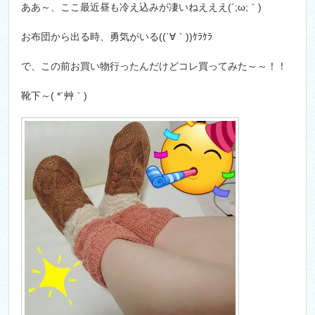
ああ～、ここ最近昼も冷え込みが凄いねえええ(´;ω;｀)
お布団から出る時、勇気がいる((´∀｀))ｹﾗｹﾗ
で、この前お買い物行ったんだけどコレ買ってみた～～！！
靴下～( *´艸｀)