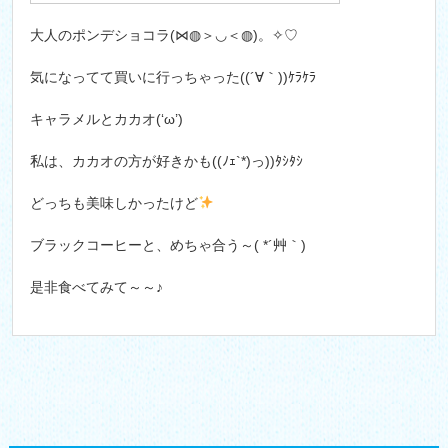
大人のポンデショコラ(⋈◍＞◡＜◍)。✧♡
気になってて買いに行っちゃった((´∀｀))ｹﾗｹﾗ
キャラメルとカカオ(‘ω’)
私は、カカオの方が好きかも((ﾉｪ`*)っ))ﾀｼﾀｼ
どっちも美味しかったけど
ブラックコーヒーと、めちゃ合う～( *´艸｀)
是非食べてみて～～♪