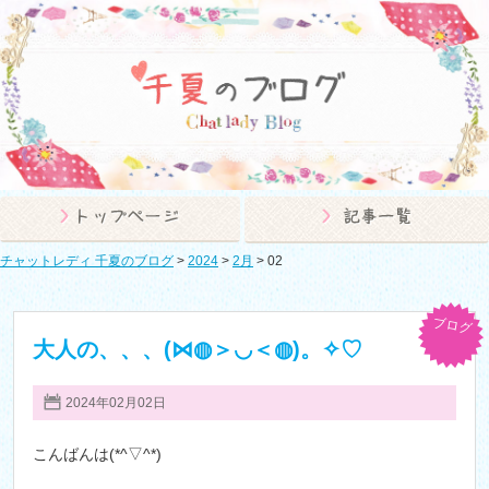
チャットレディ 千夏のブログ
>
2024
>
2月
>
02
ブログ
大人の、、、(⋈◍＞◡＜◍)。✧♡
2024年02月02日
こんばんは(*^▽^*)