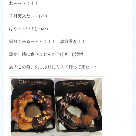
わ～～～！！！
２月突入だ～～(‘ω’)
はや～～い！(;´･ω･)
節分も来る～～～！！！！恵方巻き！！
誰か一緒に食べませんか？((´∀｀))ｹﾗｹﾗ
あ！この前、久しぶりにミスド行って来た～♪