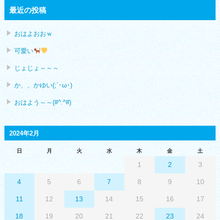
最近の投稿
おはよおおｗ
可愛い
じょじょ～～～
か、、かゆい(;´･ω･)
おはよう～～(#^.^#)
2024年2月
日
月
火
水
木
金
土
1
2
3
4
5
6
7
8
9
10
11
12
13
14
15
16
17
18
19
20
21
22
23
24