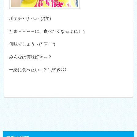
ポテチ～(/・ω・)/(笑)
たま～～～～に、食べたくなるよね！？
何味でしょう～(*´▽｀*)
みんなは何味好き～？
一緒に食べたい～(*｀艸´)ｳｼｼｼ