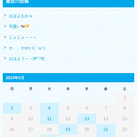
最近の投稿
おはよおおｗ
可愛い
じょじょ～～～
か、、かゆい(;´･ω･)
おはよう～～(#^.^#)
2024年6月
日
月
火
水
木
金
土
1
2
3
4
5
6
7
8
9
10
11
12
13
14
15
16
17
18
19
20
21
22