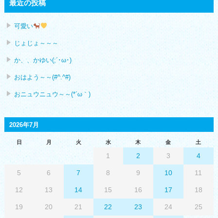
最近の投稿
可愛い
じょじょ～～～
か、、かゆい(;´･ω･)
おはよう～～(#^.^#)
おニュウニュウ～～(*´ω｀)
2026年7月
日
月
火
水
木
金
土
1
2
3
4
5
6
7
8
9
10
11
12
13
14
15
16
17
18
19
20
21
22
23
24
25