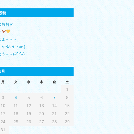
投稿
よおおｗ
い
じょ～～～
かゆい(;´･ω･)
う～～(#^.^#)
8月
月
火
水
木
金
土
1
3
4
5
6
7
8
10
11
12
13
14
15
17
18
19
20
21
22
24
25
26
27
28
29
31