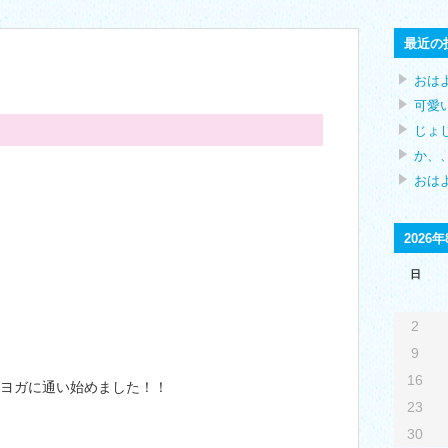
最近の
おは
可愛
じょ
か、、
おはよ
2026年
日
2
9
16
ヨガに通い始めました！！
23
30