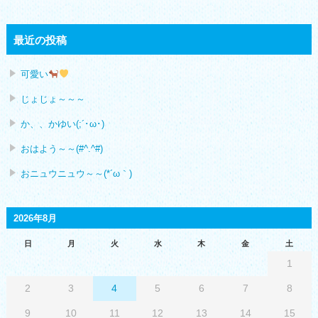
最近の投稿
可愛い
じょじょ～～～
か、、かゆい(;´･ω･)
おはよう～～(#^.^#)
おニュウニュウ～～(*´ω｀)
2026年8月
日
月
火
水
木
金
土
1
2
3
4
5
6
7
8
9
10
11
12
13
14
15