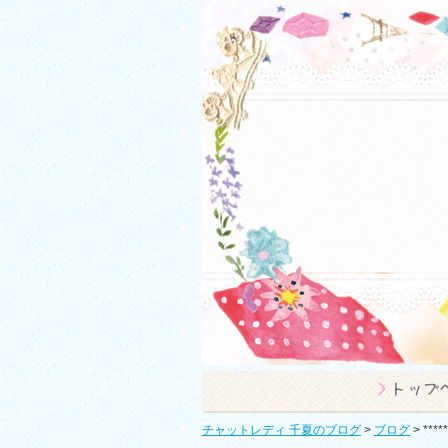
チャットレディ 千夏のブログ
>
ブログ
>
***