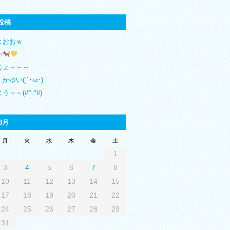
投稿
よおおｗ
い
じょ～～～
かゆい(;´･ω･)
う～～(#^.^#)
8月
月
火
水
木
金
土
1
3
4
5
6
7
8
10
11
12
13
14
15
17
18
19
20
21
22
24
25
26
27
28
29
31