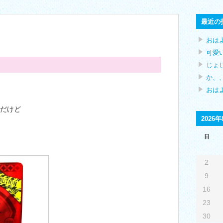
最近の
おは
可愛
じょ
か、、
おはよ
だけど
2026年
日
2
9
16
23
30