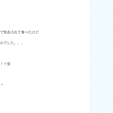
ので気合入れて食べたけど
ベルでした。。。
！？笑
＾