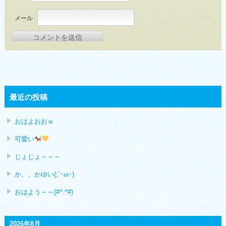
メール
最近の投稿
おはよおおｗ
可愛い
じょじょ～～～
か、、かゆい(;´･ω･)
おはよう～～(#^.^#)
2026年8月