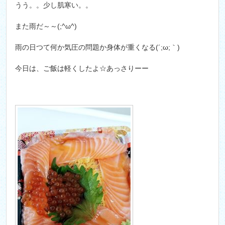
うう。。少し肌寒い。。
また雨だ～～(;^ω^)
雨の日つて何か気圧の問題か身体が重くなる(´;ω;｀)
今日は、ご飯は軽くしたよ☆あっさりーー